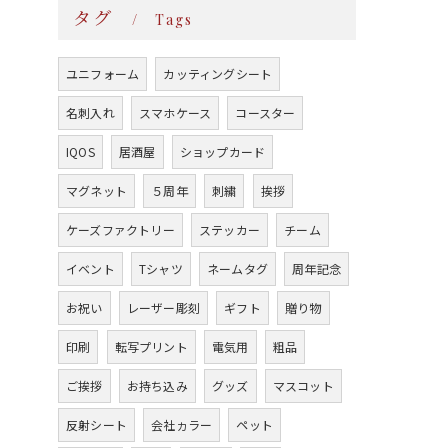
タグ
Tags
ユニフォーム
カッティングシート
名刺入れ
スマホケース
コースター
IQOS
居酒屋
ショップカード
マグネット
５周年
刺繍
挨拶
ケーズファクトリー
ステッカー
チーム
イベント
Tシャツ
ネームタグ
周年記念
お祝い
レーザー彫刻
ギフト
贈り物
印刷
転写プリント
電気用
粗品
ご挨拶
お持ち込み
グッズ
マスコット
反射シート
会社ヵラー
ペット