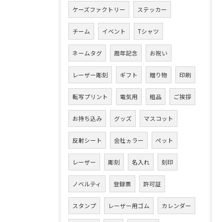
ケーズファクトリー
ステッカー
チーム
イベント
Tシャツ
ネームタグ
周年記念
お祝い
レーザー彫刻
ギフト
贈り物
印刷
転写プリント
電気用
粗品
ご挨拶
お持ち込み
グッズ
マスコット
反射シート
会社ヵラー
ペット
レーザー
彫刻
名入れ
刻印
ノベルティ
登録票
許可証
スタンプ
レーザー用ゴム
カレンダー